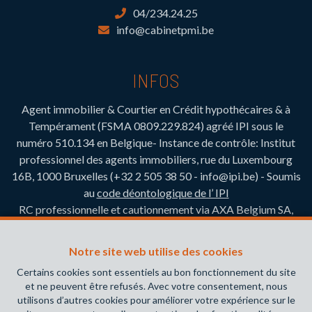
04/234.24.25
info@cabinetpmi.be
INFOS
Agent immobilier & Courtier en Crédit hypothécaires & à
Tempérament (FSMA 0809.229.824)
agréé IPI sous le
numéro 510.134 en Belgique- Instance de contrôle: Institut
professionnel des agents immobiliers, rue du Luxembourg
16B, 1000 Bruxelles (+32 2 505 38 50 - info@ipi.be) - Soumis
au
code déontologique de l’ IPI
RC professionnelle et cautionnement via AXA Belgium SA,
Place du Trône 1, 1000 Bruxelles – police n° 730.390.160.
Couverture valable pour les activités réalisées en Belgique
Notre site web utilise des cookies
Certains cookies sont essentiels au bon fonctionnement du site
Attention, emprunter de l’argent coûte aussi de
et ne peuvent être refusés. Avec votre consentement, nous
l’argent.
utilisons d’autres cookies pour améliorer votre expérience sur le
Ancré Ici. Engagé pour Vous.