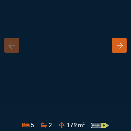
5
2
179 m²