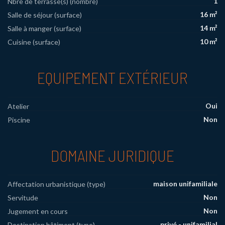
1
Nbre de terrasse(s) (nombre)
16 m²
Salle de séjour (surface)
14 m²
Salle à manger (surface)
10 m²
Cuisine (surface)
EQUIPEMENT EXTÉRIEUR
Oui
Atelier
Non
Piscine
DOMAINE JURIDIQUE
maison unifamiliale
Affectation urbanistique (type)
Non
Servitude
Non
Jugement en cours
privé - unifamilial
Destination bâtiment (type)