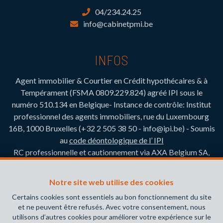
04/234.24.25
info@cabinetpmi.be
INFOS
Agent immobilier & Courtier en Crédit hypothécaires & à
Tempérament (FSMA 0809.229.824)
agréé IPI sous le
numéro 510.134 en Belgique- Instance de contrôle: Institut
professionnel des agents immobiliers, rue du Luxembourg
16B, 1000 Bruxelles (+32 2 505 38 50 - info@ipi.be) - Soumis
au
code déontologique de l’ IPI
RC professionnelle et cautionnement via AXA Belgium SA,
Place du Trône 1, 1000 Bruxelles – police n° 730.390.160.
Couverture valable pour les activités réalisées en Belgique
Notre site web utilise des cookies
Certains cookies sont essentiels au bon fonctionnement du site
Attention, emprunter de l’argent coûte aussi de
et ne peuvent être refusés. Avec votre consentement, nous
l’argent.
utilisons d’autres cookies pour améliorer votre expérience sur le
Ancré Ici. Engagé pour Vous.