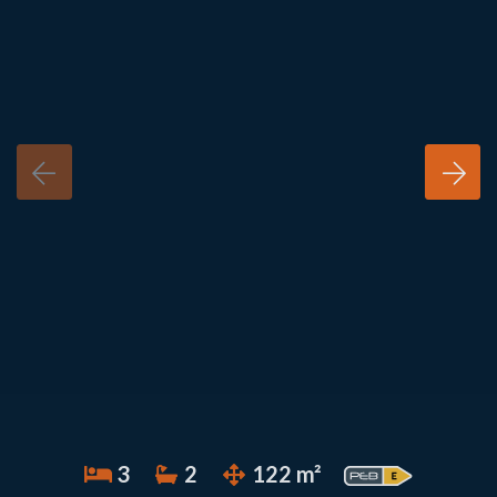
3
2
122 m²