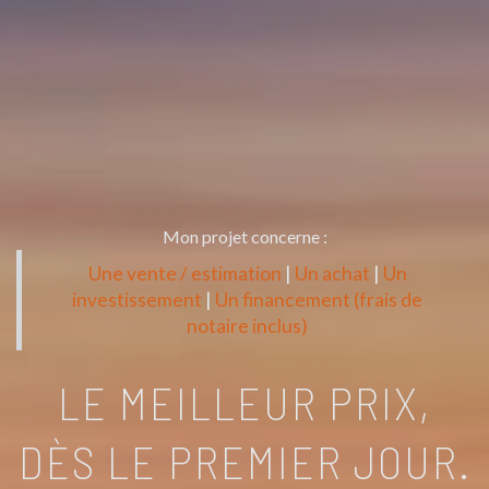
Mon projet concerne :
Une vente / estimation
|
Un achat
|
Un
investissement
|
Un financement (frais de
notaire inclus)
LE MEILLEUR PRIX,
DÈS LE PREMIER JOUR.