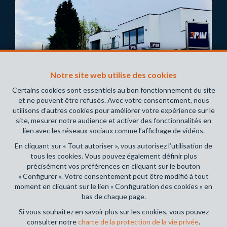
Notre site web utilise des cookies
Certains cookies sont essentiels au bon fonctionnement du site
CABINET PMI GROUP,
UN
et ne peuvent être refusés. Avec votre consentement, nous
utilisons d’autres cookies pour améliorer votre expérience sur le
VÉRITABLE ENGAGEMENT
site, mesurer notre audience et activer des fonctionnalités en
lien avec les réseaux sociaux comme l’affichage de vidéos.
Depuis
35
ans, nous développons nos services et
En cliquant sur « Tout autoriser », vous autorisez l’utilisation de
nos compétences afin de répondre au mieux aux
tous les cookies. Vous pouvez également définir plus
besoins de
nos clients
, et nous sommes fiers
précisément vos préférences en cliquant sur le bouton
« Configurer ». Votre consentement peut être modifié à tout
aujourd'hui de pouvoir vous accompagner durant
moment en cliquant sur le lien « Configuration des cookies » en
tous les moments-clés de votre vie. Que vous
bas de chaque page.
désiriez
vendre ou acheter
un bien,
financer
l'achat
Si vous souhaitez en savoir plus sur les cookies, vous pouvez
d'une voiture, développer votre entreprise, ou
consulter notre
charte de la protection de la vie privée
.
encore trouver un plan d'investissement à la